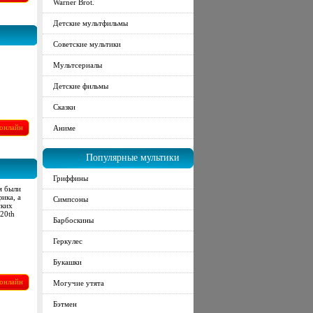
Warner Brot.
Детские мультфильмы
Советские мультики
Мультсериалы
Детские фильмы
Сказки
онлайн
Аниме
Популярные мультики
Гриффины
м были
ика, а
Симпсоны
ских
20th
Барбоскины
Геркулес
Букашки
онлайн
Могучие утята
Бэтмен