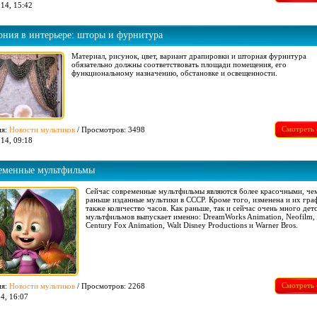
14, 15:42
ония в интерьере: шторы и фурнитура
Материал, рисунок, цвет, вариант драпировки и шторная фурнитура
обязательно должны соответствовать площади помещения, его
функциональному назначению, обстановке и освещенности.
Смотреть 
ия:
Новости мультиков
/ Просмотров: 3498
14, 09:18
еменные мультфильмы
Сейчас современные мультфильмы являются более красочными, че
раньше изданные мультики в СССР. Кроме того, изменена и их граф
также количество часов. Как раньше, так и сейчас очень много дет
мультфильмов выпускает именно: DreamWorks Animation, Neofilm, 
Century Fox Animation, Walt Disney Productions и Warner Bros.
Смотреть 
ия:
Новости мультиков
/ Просмотров: 2268
4, 16:07