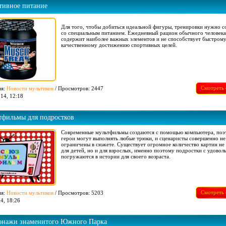
тивное питание
Для того, чтобы добиться идеальной фигуры, тренировки нужно с
со специальным питанием. Ежедневный рацион обычного человека
содержит наиболее важных элементов и не способствует быстрому
качественному достижению спортивных целей.
Смотреть 
ия:
Новости мультиков
/ Просмотров: 2447
14, 12:18
тфильмы для подростков
Современные мультфильмы создаются с помощью компьютера, поэ
герои могут выполнять любые трюки, и сценаристы совершенно не
ограничены в сюжете. Существует огромное количество картин не 
для детей, но и для взрослых, именно поэтому подростки с удовол
погружаются в истории для своего возраста.
Смотреть 
ия:
Новости мультиков
/ Просмотров: 5203
4, 18:26
онажи знаменитого Южного Парка