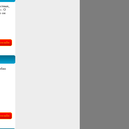
естных,
». О
о он
онлайн
обно
онлайн