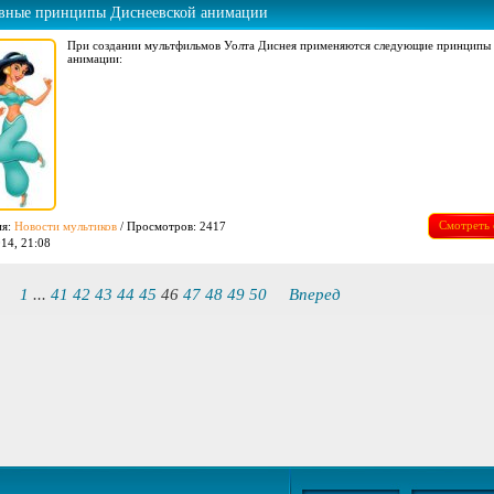
вные принципы Диснеевской анимации
При создании мультфильмов Уолта Диснея применяются следующие принципы
анимации:
Смотреть 
ия:
Новости мультиков
/ Просмотров: 2417
14, 21:08
1
...
41
42
43
44
45
46
47
48
49
50
Вперед