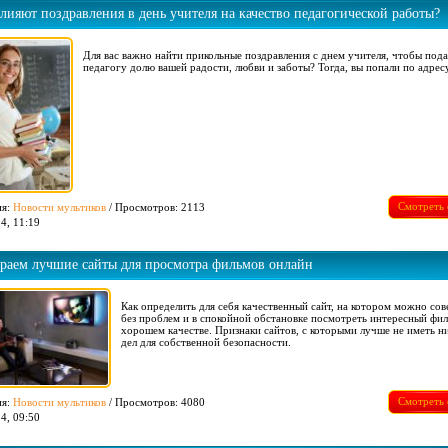
лияют поздравления в день учителя на качество педагогической работы?
Для вас важно найти прикольные поздравления с днем учителя, чтобы под
педагогу долю вашей радости, любви и заботы? Тогда, вы попали по адресу
Смотреть 
ия:
Новости мультиков
/ Просмотров: 2113
4, 11:19
раем лучшие сайты для просмотра фильмов онлайн
Как определить для себя качественный сайт, на котором можно со
без проблем и в спокойной обстановке посмотреть интересный фил
хорошем качестве. Признаки сайтов, с которыми лучше не иметь н
дел для собственной безопасности.
Смотреть 
ия:
Новости мультиков
/ Просмотров: 4080
4, 09:50