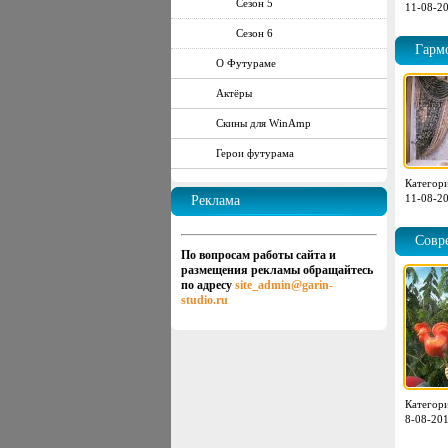
Сезон 5
11-08-20
Сезон 6
Гарм
О Футураме
Актёры
Скины для WinAmp
Герои футурама
Категор
11-08-20
Реклама
Совр
По вопросам работы сайта и
размещения рекламы обращайтесь
по адресу
site_admin@garin-
studio.ru
Категор
8-08-201