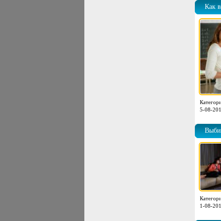
Как в
Категор
5-08-201
Выби
Категор
1-08-201