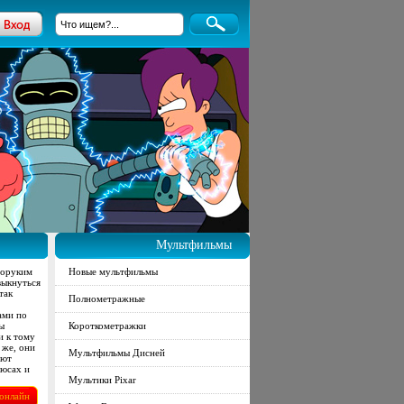
Мультфильмы
норуким
Новые мультфильмы
выкнуться
так
Полнометражные
ами по
ты
Короткометражки
и к тому
 же, они
Мультфильмы Дисней
ают
люсах и
Мультики Pixar
онлайн