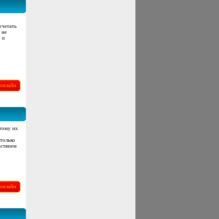
очетать
 не
 и
онлайн
тому их
только
ьствием
онлайн