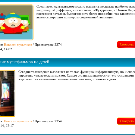
Среди всех мультфильмов можно выделить несколько наиболее изв
например, «Гриффины», «Симпсоны», «Футурама», «Южный Парк
последнем хотелось бы поговорить более подробно, так как именн
является хорошим примером современной анимации.
Смотреть 
ия:
Новости мультиков
/ Просмотров: 2374
4, 14:02
ние мультфильмов на детей
Сегодня телевидение выполняет не только функцию информативную, но и спос
управлять человеческим мозгом. Самым страшным является то, что основными
жертвами так называемого «телепомешательства», становятся дети.
Смотреть 
ия:
Новости мультиков
/ Просмотров: 2354
14, 22:17