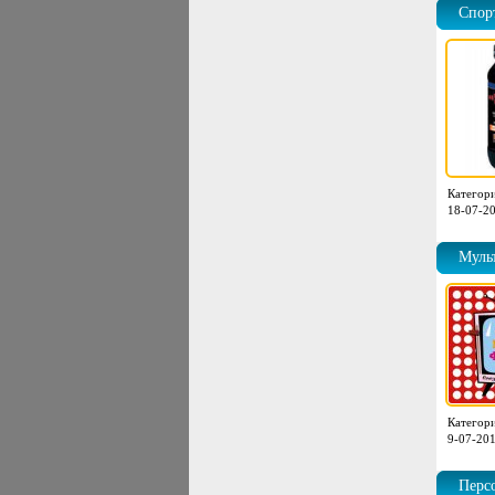
Спор
Категор
18-07-20
Муль
Категор
9-07-201
Перс