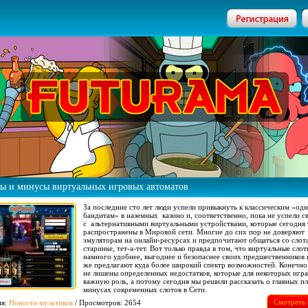
ы и минусы виртуальных игровых автоматов
За последние сто лет люди успели привыкнуть к классическим «од
бандитам» в наземных казино и, соответственно, пока не успели с
с альтернативными виртуальными устройствами, которые сегодня 
распространены в Мировой сети. Многие до сих пор не доверяют
эмуляторам на онлайн-ресурсах и предпочитают общаться со слот
старинке, тет-а-тет. Вот только правда в том, что виртуальные сло
намного удобнее, выгоднее и безопаснее своих предшественников 
же предлагают куда более широкий спектр возможностей. Конечно
не лишены определенных недостатков, которые для некоторых игр
важную роль, а потому сегодня мы решили рассказать о главных п
минусах современных слотов в Сети.
Смотреть 
ия:
Новости мультиков
/ Просмотров: 2654