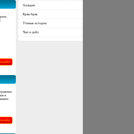
Алладин
Кряк-бряк
арить
.
Утиные истории
Чип и дейл
онлайн
вершенно
ьм в
икаких
онлайн