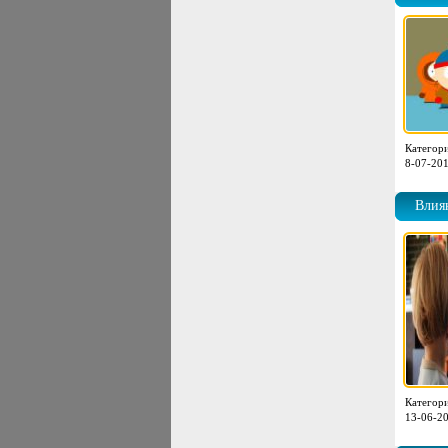
Категор
8-07-201
Влия
Категор
13-06-20