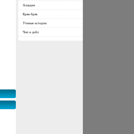
Алладин
Кряк-бряк
Утиные истории
Чип и дейл