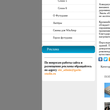
Сезон 5
Алкидную
внешних 
Сезон 6
деревянн
Эмаль об
О Футураме
не желте
Кремнийо
Актёры
обладает
окрашива
Скины для WinAmp
применяе
благодар
нагреват
Герои футурама
Перхлорв
зданий. 
декорати
Реклама
рекоменд
качестве
По вопросам работы сайта и
размещения рекламы обращайтесь
Катего
по адресу
site_admin@garin-
studio.ru
ПОП