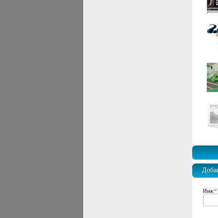
Доба
Имя:
*