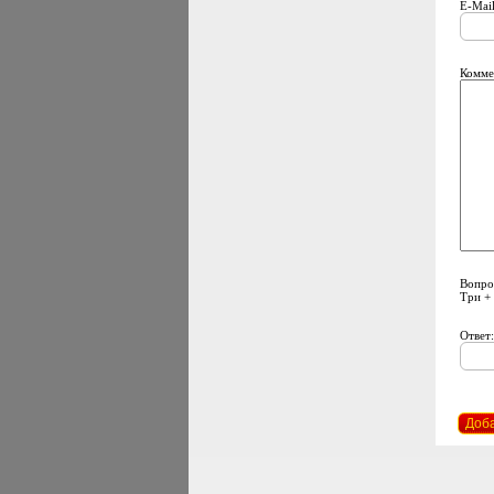
E-Mail
Комме
Вопро
Три +
Ответ:
Доб