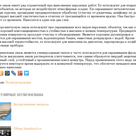
 эмаль имеет ряд ограничений при выполнении наружных работ. Ее используют для покры
объектов, на которые не воздействуют атмосферные осадки. Ею окрашивают металлические
ые изделия, прошедшие предварительную обработку (очистку от ржавчины, шлифовку по де
ладает высокой эластичностью в отличии от трескающейся со временем краски. Она быстро 
ет со временем. Наносится в один или два слоя.
рганическую эмаль используют при окрашивании всех видов наружных объектов, так как о
 хорошей влагозащищенностью и стойкостью к высоким и низким температурам. Предварит
емая поверхность проходит очистку и обезжиривание. Является хорошим диэлектриком и
тся для окрашивания мостов, водонапорных башен, емкостных резервуаров с водой. Кроме 
я высокой термостойкости, ее используют для нанесения на двигатели, паропроводы и хозя
ельные приборы.
иниловая эмаль является универсальным типом и часто используется для окрашивания фаса
После высыхания эмали растворитель улетучивается, тем самым образуется твердый защитн
вный слой, устойчивый к проникновению влаги вовнутрь. Перед применением этого вида э
уется некоторое время выдержать ее в комнатной температуре, что обеспечит меньшую вязк
нное нанесение.
рия:
Полнометражные
УЛЯРНЫЕ МУЛЬТФИЛЬМЫ:
Беспружинные матрасы
Обзор kinokorol.ru