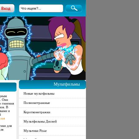
Мультфильмы
Новые мультфильмы
дным
. Они
Полнометражные
о гниения
ов. В
твами и
Короткометражки
й
елая
Мультфильмы Дисней
тики для
Для
Мультики Pixar