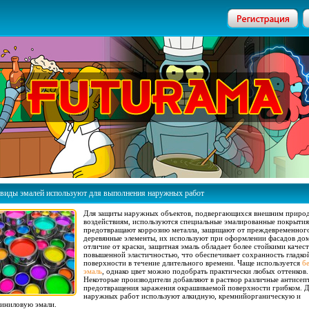
 виды эмалей используют для выполнения наружных работ
Для защиты наружных объектов, подвергающихся внешним приро
воздействиям, используются специальные эмалированные покрытия
предотвращают коррозию металла, защищают от преждевременног
деревянные элементы, их используют при оформлении фасадов дом
отличие от краски, защитная эмаль обладает более стойкими качес
повышенной эластичностью, что обеспечивает сохранность гладко
поверхности в течение длительного времени. Чаще используется
б
эмаль
, однако цвет можно подобрать практически любых оттенков.
Некоторые производители добавляют в раствор различные антисеп
предотвращения заражения окрашиваемой поверхности грибком. 
наружных работ используют алкидную, кремнийорганическую и
иниловую эмали.