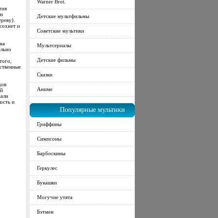
Warner Brot.
тия
 и
Детские мультфильмы
реву).
сохнет и
Советские мультики
на
Мультсериалы
ельно
Детские фильмы
того,
йственные
Сказки
дов
Аниме
ый
мали
ость и
Популярные мультики
Гриффины
Симпсоны
Барбоскины
Геркулес
Букашки
Могучие утята
Бэтмен