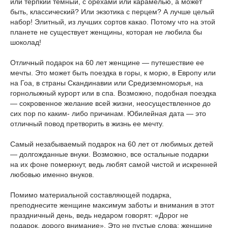
или терпкий темный, с орехами или карамелью, а может
быть, классический? Или экзотика с перцем? А лучше целый
набор! Элитный, из лучших сортов какао. Потому что на этой
планете не существует женщины, которая не любила бы
шоколад!
Отличный подарок на 60 лет женщине ― путешествие ее
мечты. Это может быть поездка в горы, к морю, в Европу или
на Гоа, в страны Скандинавии или Средиземноморья, на
горнолыжный курорт или в спа. Возможно, подобная поездка
― сокровенное желание всей жизни, неосуществленное до
сих пор по каким- либо причинам. Юбилейная дата ― это
отличный повод претворить в жизнь ее мечту.
Самый незабываемый подарок на 60 лет от любимых детей
― долгожданные внуки. Возможно, все остальные подарки
на их фоне померкнут, ведь любят самой чистой и искренней
любовью именно внуков.
Помимо материальной составляющей подарка,
преподнесите женщине максимум заботы и внимания в этот
праздничный день, ведь недаром говорят: «Дорог не
подарок, дорого внимание». Это не пустые слова: женщине