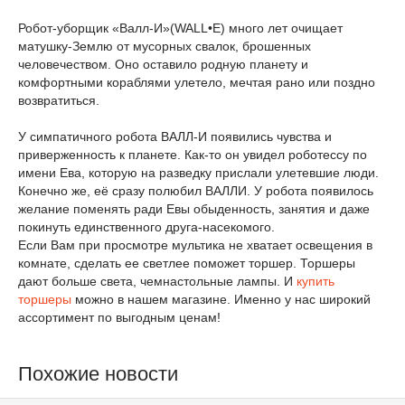
Робот-уборщик «Валл-И»(WALL•E) много лет очищает
матушку-Землю от мусорных свалок, брошенных
человечеством. Оно оставило родную планету и
комфортными кораблями улетело, мечтая рано или поздно
возвратиться.
У симпатичного робота ВАЛЛ-И появились чувства и
приверженность к планете. Как-то он увидел роботессу по
имени Ева, которую на разведку прислали улетевшие люди.
Конечно же, её сразу полюбил ВАЛЛИ. У робота появилось
желание поменять ради Евы обыденность, занятия и даже
покинуть единственного друга-насекомого.
Если Вам при просмотре мультика не хватает освещения в
комнате, сделать ее светлее поможет торшер. Торшеры
дают больше света, чемнастольные лампы. И
купить
торшеры
можно в нашем магазине. Именно у нас широкий
ассортимент по выгодным ценам!
Похожие новости