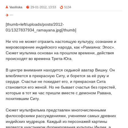
Vasiliska
29-01-2012, 13:53
5134
---
[thumb=left/uploads/posts/2012-
01/1327837934_ramayana.jpg[/thumb]
Ни что не может отразить настоящую культуру, сознание и
мировоззрение индийского народа, как «Рамаяна: Эпос».
Сюжет мультика основан на прошлом времени, действия
происходят во времена Трета-Юга.
В центре внимания находится седьмой аватар Вишну. Он
влюбляется в прекрасную Ситу, и борется за её руку и
сердце. Счастье не покидает его, и прекрасная Сита
становится его женой. Но не бывает счастья без горестей,
которые в тот же час пришли вместе с демоном Равана,
похитившим Ситу.
Сюжет мультфильма представлен многочисленными
философскими рассуждениями, учениями самых древних
индийских мудрецов. Каждый из персонажей картины
является участником формирования культуры Индии, а