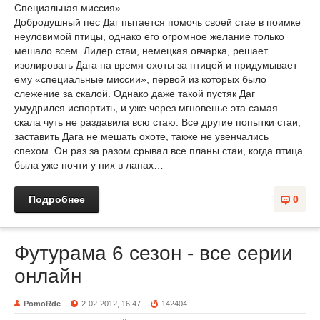
Специальная миссия».
Добродушный пес Даг пытается помочь своей стае в поимке
неуловимой птицы, однако его огромное желание только
мешало всем. Лидер стаи, немецкая овчарка, решает
изолировать Дага на время охоты за птицей и придумывает
ему «специальные миссии», первой из которых было
слежение за скалой. Однако даже такой пустяк Даг
умудрился испортить, и уже через мгновенье эта самая
скала чуть не раздавила всю стаю. Все другие попытки стаи,
заставить Дага не мешать охоте, также не увенчались
спехом. Он раз за разом срывал все планы стаи, когда птица
была уже почти у них в лапах…
Подробнее
0
Футурама 6 сезон - все серии
онлайн
PomoRde
2-02-2012, 16:47
142404