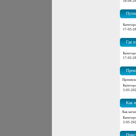
16-04-20
Путе
Категори
17-03-20
Где и
Категори
17-03-20
Преи
Преимуще
Категори
3-03-202
Как н
Как нача
Категори
3-03-202
Прис