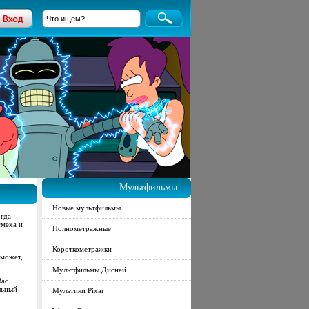
Мультфильмы
Новые мультфильмы
огда
смеха и
Полнометражные
Короткометражки
оможет,
Мультфильмы Дисней
Вас
льный
Мультики Pixar