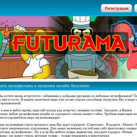
реть мультфильмы и мультики онлайн бесплатно
Вы хотите вновь встретится с забавными и добрыми друзьями из любимых мультфильмов? Т
к нам в гости. В нашем сказочном мире уже полно героев способных погрузить Вас в море 
 приключений.
 к нам в любое время, наш сайт всегда рад встречи с новыми гостями. Заходите, в Вашем
ении любые мультфильмы онлайн из огромного списка нашего сайта. Удобная навигация п
дится в волшебном мире мультипликации.
ые мультяшные герои прошлого века Вас ждут в разделе «Советские». В разделе «Disney» 
 герои американских художников. Для самых маленьких гостей наш сайт приготовил специа
Детские мультфильмы». Ну а если Вы любите новые знакомства, заходите в раздел «Новые
ьмы» где живут герои, которых только – только показались в кинотеатрах.