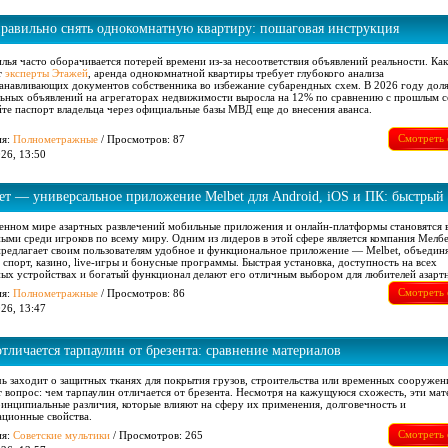
правильно снять однокомнатную квартиру: пошаговая инструкция
лья часто оборачивается потерей времени из-за несоответствия объявлений реальности. Как
т
эксперты Этажей
, аренда однокомнатной квартиры требует глубокого анализа
анавливающих документов собственника во избежание субарендных схем. В 2026 году дол
ьных объявлений на агрегаторах недвижимости выросла на 12% по сравнению с прошлым с
те паспорт владельца через официальные базы МВД еще до внесения аванса.
Смотреть 
ия:
Полнометражные
/ Просмотров: 87
26, 13:50
ет — универсальное приложение Melbet для Android, iOS и ПК: быстрый 
ки, казино и выгодные бонусы
енном мире азартных развлечений мобильные приложения и онлайн-платформы становятся в
ыми среди игроков по всему миру. Одним из лидеров в этой сфере является компания Мелбе
предлагает своим пользователям удобное и функциональное приложение — Melbet, объеди
а спорт, казино, live-игры и бонусные программы. Быстрая установка, доступность на всех
ых устройствах и богатый функционал делают его отличным выбором для любителей азарт
Смотреть 
ия:
Полнометражные
/ Просмотров: 86
26, 13:47
тличается тарпаулин от брезента: сравнение материалов
чь заходит о защитных тканях для покрытия грузов, строительства или временных сооружен
т вопрос: чем тарпаулин отличается от брезента. Несмотря на кажущуюся схожесть, эти ма
инципиальные различия, которые влияют на сферу их применения, долговечность и
ационные свойства.
Смотреть 
ия:
Советские мультики
/ Просмотров: 265