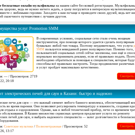
е бесплатные онлайн мультфильмы
на нашем сайте без всякой регистрации. Мультфильм
ень здорово, ведь не нужно ничего ждать, а сразу погрузится в интересную мультипликаци
вместе с любимыми героями. Заходите к нам почаще и приводите своих друзей, ведь нет н
ей сказочного путешествия с лучшим другом.
мущества услуг Promotion SMM
В современных условиях, социальные сети стали очень мощным
инструментом, при помощи которого удается сделать популярным
буквально любой тип товара. Поэтому неудивительно, что услуга
SMM
пользуется невиданной ранее популярностью. Помимо того, 
пользователей социальных сетей сейчас миллионы, они ещё и спос
нормально воспринимать рекламу, если её правильно подать. Поэт
необходимо обратиться за помощью к специалистам, которые буду
способны всё правильно настроить. Тогда продвижение различных
и услуг пройдет максимально качественно.
Смотреть 
я: --- / Просмотров: 2719
22, 20:18
т электрических печей для саун в Казани: быстро и надежно
еские печи для саун — это важный элемент любого банного комплекса, обеспечивающий ко
ость во время парения. Они позволяют регулировать температуру и влажность, создавая ид
для отдыха и оздоровления. Однако, как и любой технический прибор, печи со временем тр
и обслуживания. В Казани множество сервисных центров предлагают услуги по ремонту
еских печей для саун, и выбрать надежного специалиста — залог долговечности и безопасн
борудования.
Смотреть 
ия:
Советские мультики
/
Полнометражные
/ Просмотров: 52
26, 13:17