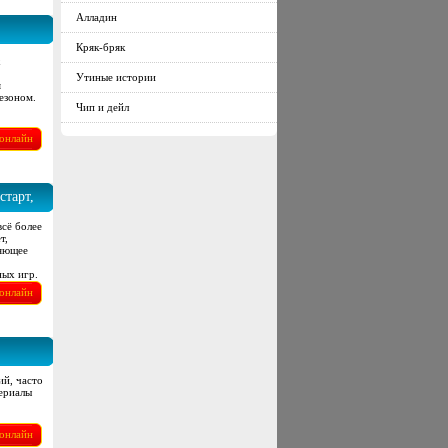
Алладин
Кряк-бряк
Утиные истории
я
езоном.
Чип и дейл
онлайн
старт,
сё более
т,
няющее
ных игр.
онлайн
ий, часто
териалы
онлайн