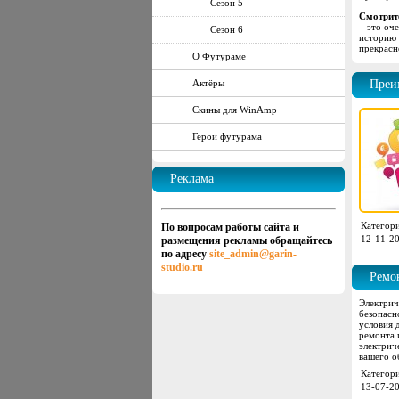
Сезон 5
Смотрит
– это оч
Сезон 6
историю 
прекрасн
О Футураме
Актёры
Преи
Скины для WinAmp
Герои футурама
Реклама
Категори
По вопросам работы сайта и
12-11-20
размещения рекламы обращайтесь
по адресу
site_admin@garin-
studio.ru
Ремон
Электрич
безопасн
условия 
ремонта 
электрич
вашего о
Категор
13-07-20