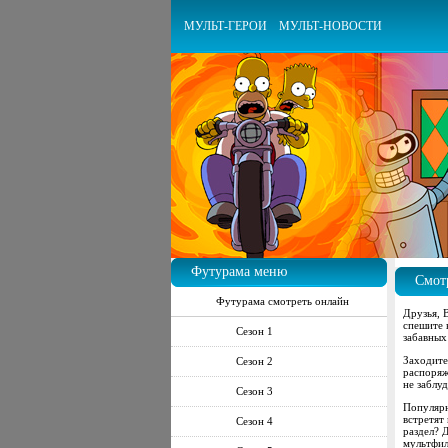
МУЛЬТ-ГЕРОИ
МУЛЬТ-НОВОСТИ
Футурама меню
Смот
Футурама смотреть онлайн
Друзья, 
спешите 
Сезон 1
забавных
Заходите
Сезон 2
распоряж
не заблу
Сезон 3
Популярн
встретят
Сезон 4
раздел? 
мультфил