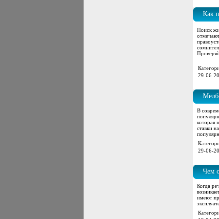
Как 
Поиск жи
отмечаю
правоуст
сомнител
Проверяй
Категор
29-06-20
Мелб
став
В соврем
популярн
которая 
ставки н
популярн
Категор
29-06-20
Чем о
Когда ре
возникае
имеют пр
эксплуат
Категор