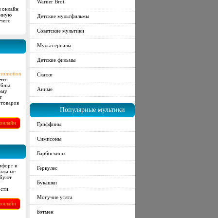
Warner Brot.
ы онлайн
онную
Детские мультфильмы
ичего
Советские мультики
Мультсериалы
Детские фильмы
promotion
Сказки
что
обны
Аниме
ому
т
 товаров
Популярные мультики
онлайн
Гриффины
Симпсоны
Барбоскины
мфорт и
Геркулес
еальные
ебуют
Букашки
ости
Могучие утята
онлайн
Бэтмен