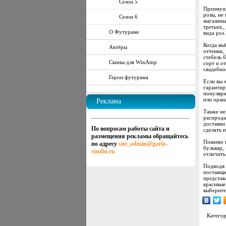
Сезон 5
Преимуще
розы, не
Сезон 6
магазины
третьих,
О Футураме
вида роз.
Когда вы
Актёры
оттенки,
стебель 
Скины для WinAmp
сорт и о
свадебно
Герои футурама
Если вы 
гарантир
популярн
или оран
Реклама
Также не
распрода
доставки
По вопросам работы сайта и
сделать 
размещения рекламы обращайтесь
Помимо и
по адресу
site_admin@garin-
бульвар,
studio.ru
отличить
Подводя 
поставщи
представ
красивые
выберите
Категор