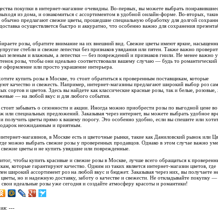
ства покупки в интернет-магазине очевидны. Во-первых, вы можете выбрать понравившие
 выходя из дома, и ознакомиться с ассортиментом в удобной онлайн-форме. Во-вторых, таки
 обычно предлагают свежие цветы, прошедшие специальную обработку для долгой сохранн
 доставка осуществляется быстро и аккуратно, что особенно важно для сохранения презент
бираете розы, обратите внимание на их внешний вид. Свежие цветы имеют яркие, насыщенн
 упругие стебли и свежие лепестки без признаков увядания или пятен. Также важно проверит
был зеленым и влажным, а лепестки — без повреждений и признаков гнили. Не менее важно 
ттенок розы, чтобы они идеально соответствовали вашему случаю — будь то романтический
е оформление или просто украшение интерьера.
хотите купить розы в Москве, то стоит обратиться к проверенным поставщикам, которые
уют качество и свежесть. Например, интернет-магазины предлагают широкий выбор роз са
ых сортов и цветов. Здесь вы найдете как классические красные розы, так и белые, розовые,
жевые — на любой вкус и для любого события.
 стоит забывать о сезонности и акции. Иногда можно приобрести розы по выгодной цене во
ж или специальных предложений. Заказывая через интернет, вы можете выбрать удобное вр
 и получить цветы прямо к вашему порогу. Это особенно удобно, если вы спешите или хоти
подарок неожиданным и приятным.
нтернет-магазинов, в Москве есть и цветочные рынки, такие как Даниловский рынок или Ц
 где можно выбрать свежие розы у проверенных продавцов. Однако в этом случае важно ум
 свежие цветы и не купить увядшие или поврежденные.
итог, чтобы купить красивые и свежие розы в Москве, лучше всего обращаться к проверен
кам, которые гарантируют качество. Одним из таких является интернет-магазин цветов, где
лен широкий ассортимент роз на любой вкус и бюджет. Заказывая через них, вы получаете н
 цветы, но и надежную доставку, заботу о качестве и свежести. Не откладывайте покупку —
 свои идеальные розы уже сегодня и создайте атмосферу красоты и романтики!
ия: ---