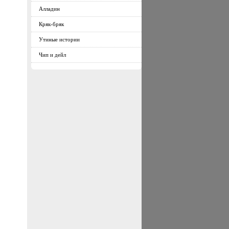
Алладин
Кряк-бряк
Утиные истории
Чип и дейл