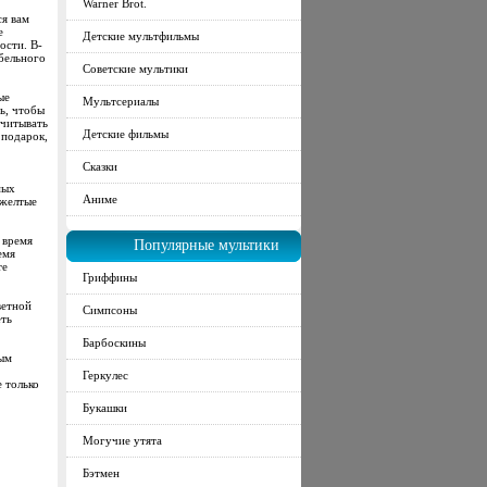
Warner Brot.
ся вам
е
Детские мультфильмы
ости. В-
абельного
Советские мультики
ые
Мультсериалы
ь, чтобы
учитывать
Детские фильмы
 подарок,
Сказки
мых
Аниме
 желтые
 время
Популярные мультики
емя
те
Гриффины
ветной
Симпсоны
еть
Барбоскины
ным
Геркулес
е только
Букашки
Могучие утята
Бэтмен