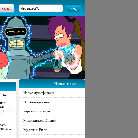
Мультфильмы
Новые мультфильмы
. Они
Полнометражные
ие и
ов,
е
купить
Короткометражки
ок
Мультфильмы Дисней
 розы
тенков,
Мультики Pixar