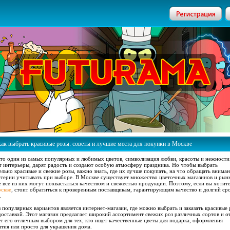
как выбрать красивые розы: советы и лучшие места для покупки в Москве
то один из самых популярных и любимых цветов, символизация любви, красоты и нежности
 интерьеры, дарят радость и создают особую атмосферу праздника. Но чтобы выбрать
ельно красивые и свежие розы, важно знать, где их лучше покупать, на что обращать вниман
итерии учитывать при выборе. В Москве существует множество цветочных магазинов и рынк
е все из них могут похвастаться качеством и свежестью продукции. Поэтому, если вы хотит
оскве
, стоит обратиться к проверенным поставщикам, гарантирующим качество и долгий ср
.
 популярных вариантов является интернет-магазин, где можно выбрать и заказать красивые
доставкой. Этот магазин предлагает широкий ассортимент свежих роз различных сортов и от
ет его отличным выбором для тех, кто ищет качественные цветы для подарка, оформления
тия или просто для украшения дома.