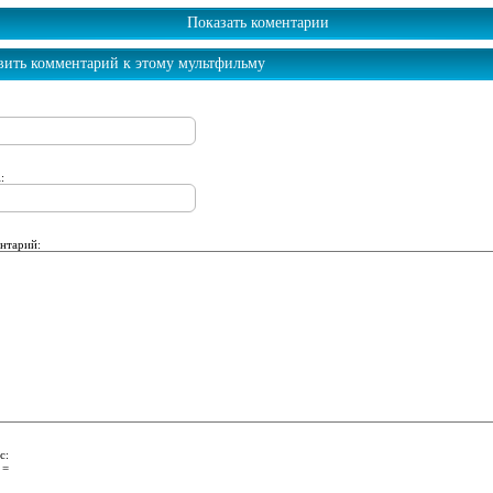
Показать коментарии
вить комментарий к этому мультфильму
:
нтарий:
с:
 =