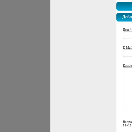
Доба
Имя:
*
E-Mail
Комме
Вопро
11+11