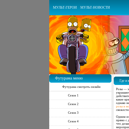
МУЛЬТ-ГЕРОИ
МУЛЬТ-НОВОСТИ
Футурама меню
Где и 
Футурама смотреть онлайн
Розы — э
украшают
Сезон 1
действит
какие кр
однако н
Сезон 2
розы в м
свежести
Сезон 3
Одним из
прямо с 
Сезон 4
что дела
мероприя