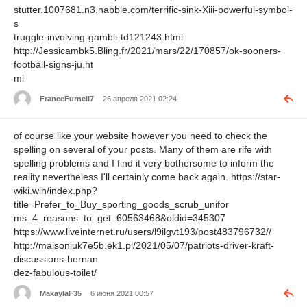
stutter.1007681.n3.nabble.com/terrific-sink-Xiii-powerful-symbol-
s
truggle-involving-gambli-td121243.html
http://Jessicambk5.Bling.fr/2021/mars/22/170857/ok-sooners-
football-signs-ju.ht
ml
FranceFurnell7
26 апреля 2021 02:24
of course like your website however you need to check the
spelling on several of your posts. Many of them are rife with
spelling problems and I find it very bothersome to inform the
reality nevertheless I'll certainly come back again. https://star-
wiki.win/index.php?
title=Prefer_to_Buy_sporting_goods_scrub_unifor
ms_4_reasons_to_get_60563468&oldid=345307
https://www.liveinternet.ru/users/l9ilgvt193/post483796732//
http://maisoniuk7e5b.ek1.pl/2021/05/07/patriots-driver-kraft-
discussions-hernan
dez-fabulous-toilet/
MakaylaF35
6 июня 2021 00:57