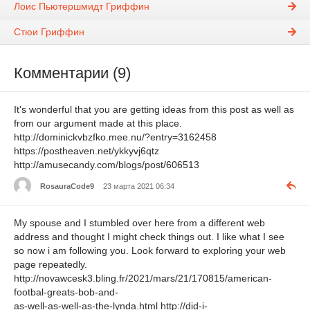
Лоис Пьютершмидт Гриффин
Стюи Гриффин
Комментарии (9)
It's wonderful that you are getting ideas from this post as well as
from our argument made at this place.
http://dominickvbzfko.mee.nu/?entry=3162458
https://postheaven.net/ykkyvj6qtz
http://amusecandy.com/blogs/post/606513
RosauraCode9
23 марта 2021 06:34
My spouse and I stumbled over here from a different web
address and thought I might check things out. I like what I see
so now i am following you. Look forward to exploring your web
page repeatedly.
http://novawcesk3.bling.fr/2021/mars/21/170815/american-
footbal-greats-bob-and-
as-well-as-well-as-the-lynda.html http://did-i-