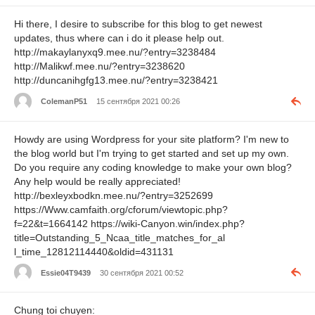
Hi there, I desire to subscribe for this blog to get newest
updates, thus where can i do it please help out.
http://makaylanyxq9.mee.nu/?entry=3238484
http://Malikwf.mee.nu/?entry=3238620
http://duncanihgfg13.mee.nu/?entry=3238421
ColemanP51
15 сентября 2021 00:26
Howdy are using Wordpress for your site platform? I'm new to
the blog world but I'm trying to get started and set up my own.
Do you require any coding knowledge to make your own blog?
Any help would be really appreciated!
http://bexleyxbodkn.mee.nu/?entry=3252699
https://Www.camfaith.org/cforum/viewtopic.php?
f=22&t=1664142 https://wiki-Canyon.win/index.php?
title=Outstanding_5_Ncaa_title_matches_for_al
l_time_12812114440&oldid=431131
Essie04T9439
30 сентября 2021 00:52
Chung toi chuyen: