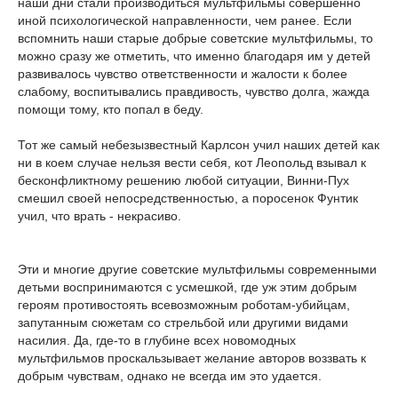
наши дни стали производиться мультфильмы совершенно
иной психологической направленности, чем ранее. Если
вспомнить наши старые добрые советские мультфильмы, то
можно сразу же отметить, что именно благодаря им у детей
развивалось чувство ответственности и жалости к более
слабому, воспитывались правдивость, чувство долга, жажда
помощи тому, кто попал в беду.
Тот же самый небезызвестный Карлсон учил наших детей как
ни в коем случае нельзя вести себя, кот Леопольд взывал к
бесконфликтному решению любой ситуации, Винни-Пух
смешил своей непосредственностью, а поросенок Фунтик
учил, что врать - некрасиво.
Эти и многие другие советские мультфильмы современными
детьми воспринимаются с усмешкой, где уж этим добрым
героям противостоять всевозможным роботам-убийцам,
запутанным сюжетам со стрельбой или другими видами
насилия. Да, где-то в глубине всех новомодных
мультфильмов проскальзывает желание авторов воззвать к
добрым чувствам, однако не всегда им это удается.