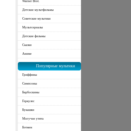
Warner Brot.
Детские мультфильмы
Советские мультики
Мультсериалы
Детские фильмы
Сказки
Аниме
Популярные мультики
Гриффины
Симпсоны
Барбоскины
Геркулес
Букашки
Могучие утята
Бэтмен