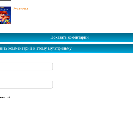
Русалочка
Показать коментарии
вить комментарий к этому мультфильму
:
нтарий: