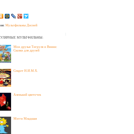
рия:
Мультфильмы Дисней
УЛЯРНЫЕ МУЛЬТФИЛЬМЫ:
Мои друзья Тигруля и Винни:
Сказки для друзей
Секрет Н.И.М.Х.
Аленький цветочек
Мэгги Младшая