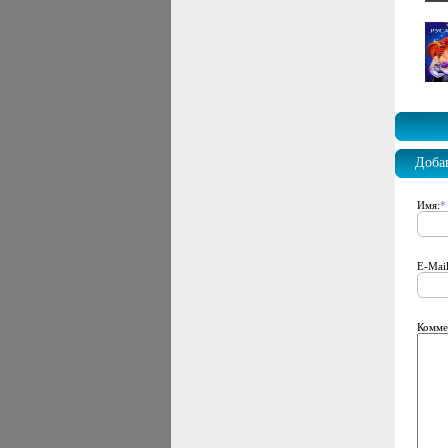
Доба
Имя:
*
E-Mail
Комме