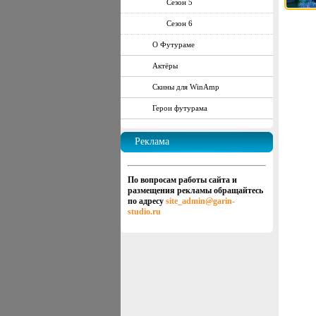
Сезон 5
Сезон 6
О Футураме
Актёры
Скины для WinAmp
Герои футурама
Реклама
По вопросам работы сайта и
размещения рекламы обращайтесь
по адресу
site_admin@garin-
studio.ru