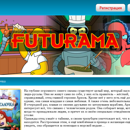
очка
На глубине огромного синего океана существует целый мир, который насе
люди-русалы. Они не живут сами по себе, у них есть правитель – жёсткий,
справедливый, отец главной героини Ариэль. Кроме неё у него есть ещё д
однако, она самая младшая и самая любимая. А также очень любознательна
В очередной раз, плавая со своими друзьями по затонувшим кораблям, Ар
интересует всё, что связано с человеческим родом. Она собирает вещи, ко
когда-то принадлежали людям, и прячет их в своём специально отведённо
уголке.
Однажды отец узнаёт о тайнике, и своим тризубцем уничтожает всё, что в
находится. Расстроенная этим, и ещё влюблённая в принца и желающая ещ
увидеть, она обращается за помощью к морской ведьме…