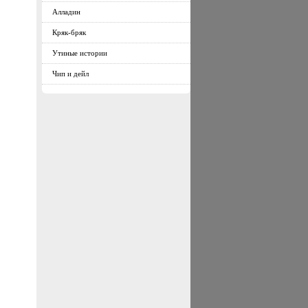
Алладин
Кряк-бряк
Утиные истории
Чип и дейл