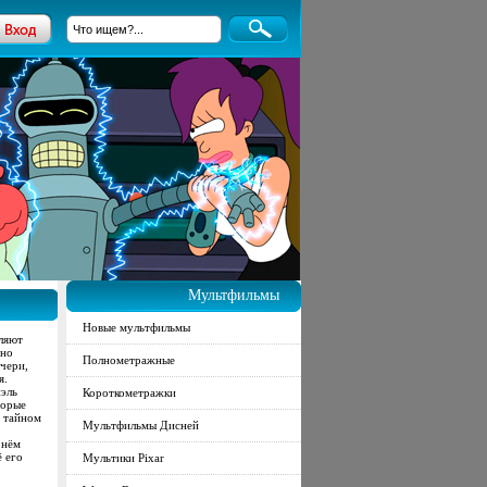
Мультфильмы
Новые мультфильмы
ляют
 но
Полнометражные
очери,
я.
иэль
Короткометражки
торые
м тайном
Мультфильмы Дисней
 нём
ё его
Мультики Pixar