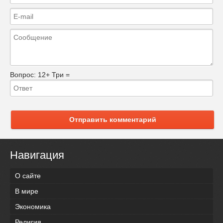
Вопрос:
12+ Три =
Отправить комментарий
Навигация
О сайте
В мире
Экономика
Религия