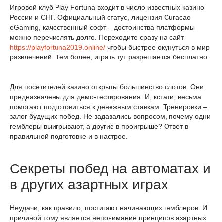
Игровой клуб Play Fortuna входит в число известных казино
России и СНГ. Официальный статус, лицензия Curacao
eGaming, качественный софт – достоинства платформы
можно перечислять долго. Переходите сразу на сайт
https://playfortuna2019.online/
чтобы быстрее окунуться в мир
развлечений. Тем более, играть тут разрешается бесплатно.
Для посетителей казино открыты большинство слотов. Они
предназначены для демо-тестирования. И, кстати, весьма
помогают подготовиться к денежным ставкам. Тренировки –
залог будущих побед. Не задавались вопросом, почему одни
гемблеры выигрывают, а другие в проигрыше? Ответ в
правильной подготовке и в настрое.
Секреты побед на автоматах и
в других азартных играх
Неудачи, как правило, постигают начинающих гемблеров. И
причиной тому является непонимание принципов азартных