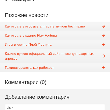
Похожие новости
Как играть в игровые аппараты вулкан бесплатно
Как играть в казино Play Fortuna
Игры в казино Плей Фортуна
Казино вулкан официальный сайт — все для азартных
игроков
Гаминаторслотс: как работает
Комментарии (0)
Добавление комментария