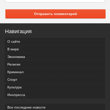
Отправить комментарий
Навигация
О сайте
В мире
Экономика
Религия
Криминал
Спорт
Культура
Инопресса
Все последние новости