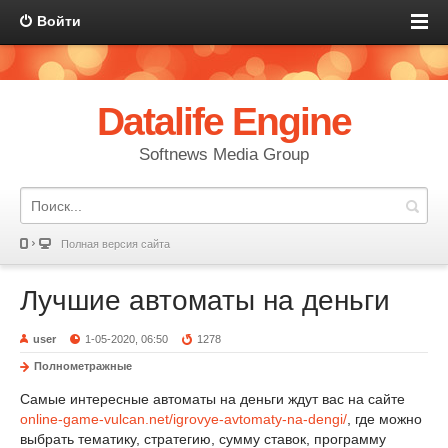
Войти
Datalife Engine
Softnews Media Group
Полная версия сайта
Лучшие автоматы на деньги
user
1-05-2020, 06:50
1278
Полнометражные
Самые интересные автоматы на деньги ждут вас на сайте
online-game-vulcan.net/igrovye-avtomaty-na-dengi/
, где можно
выбрать тематику, стратегию, сумму ставок, программу