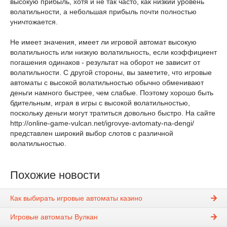
высокую прибыль, хотя и не так часто, как низкий уровень
волатильности, а небольшая прибыль почти полностью
уничтожается.
Не имеет значения, имеет ли игровой автомат высокую
волатильность или низкую волатильность, если коэффициент
погашения одинаков - результат на оборот не зависит от
волатильности. С другой стороны, вы заметите, что игровые
автоматы с высокой волатильностью обычно обменивают
деньги намного быстрее, чем слабые. Поэтому хорошо быть
бдительным, играя в игры с высокой волатильностью,
поскольку деньги могут тратиться довольно быстро. На сайте
http://online-game-vulcan.net/igrovye-avtomaty-na-dengi/
представлен широкий выбор слотов с различной
волатильностью.
Похожие новости
Как выбирать игровые автоматы казино
Игровые автоматы Вулкан