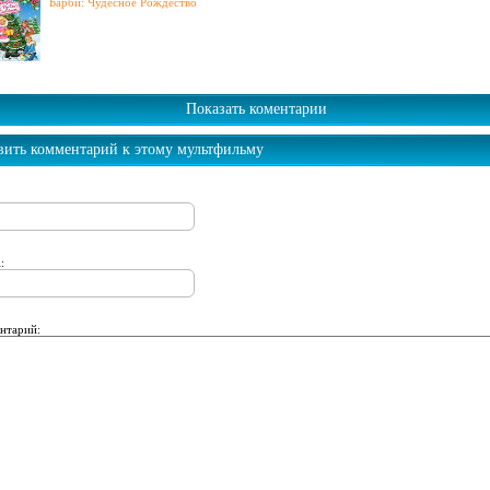
Барби: Чудесное Рождество
Показать коментарии
вить комментарий к этому мультфильму
:
нтарий: