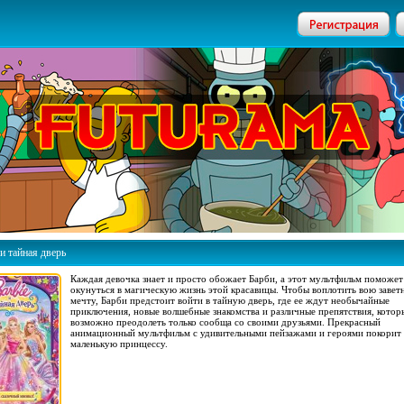
и тайная дверь
Каждая девочка знает и просто обожает Барби, а этот мультфильм поможет
окунуться в магическую жизнь этой красавицы. Чтобы воплотить вою заве
мечту, Барби предстоит войти в тайную дверь, где ее ждут необычайные
приключения, новые волшебные знакомства и различные препятствия, котор
возможно преодолеть только сообща со своими друзьями. Прекрасный
анимационный мультфильм с удивительными пейзажами и героями покорит
маленькую принцессу.