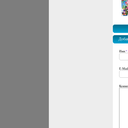
Доба
Имя:
*
E-Mail
Комме