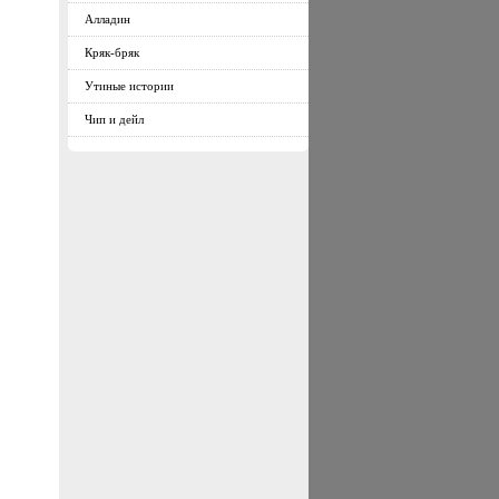
Алладин
Кряк-бряк
Утиные истории
Чип и дейл