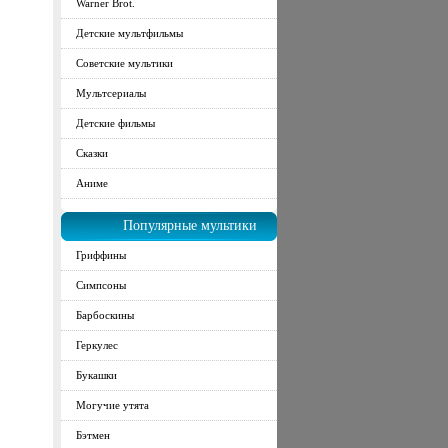
Warner Brot.
Детские мультфильмы
Советские мультики
Мультсериалы
Детские фильмы
Сказки
Аниме
Популярные мультики
Гриффины
Симпсоны
Барбоскины
Геркулес
Букашки
Могучие утята
Бэтмен