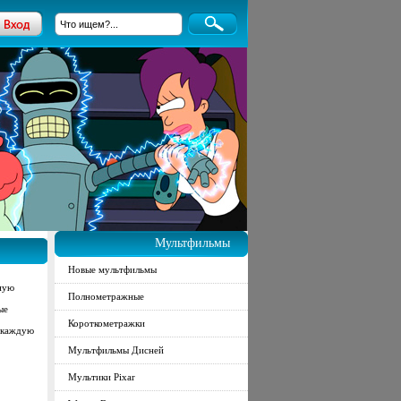
Мультфильмы
Новые мультфильмы
тную
Полнометражные
ые
Короткометражки
 каждую
Мультфильмы Дисней
Мультики Pixar