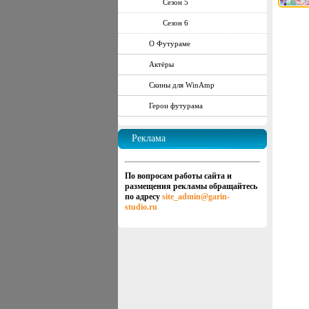
Сезон 5
Сезон 6
О Футураме
Актёры
Скины для WinAmp
Герои футурама
Реклама
По вопросам работы сайта и
размещения рекламы обращайтесь
по адресу
site_admin@garin-
studio.ru