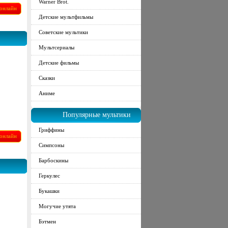
Warner Brot.
онлайн
Детские мультфильмы
Советские мультики
Мультсериалы
Детские фильмы
Сказки
Аниме
Популярные мультики
Гриффины
онлайн
Симпсоны
Барбоскины
Геркулес
Букашки
Могучие утята
Бэтмен