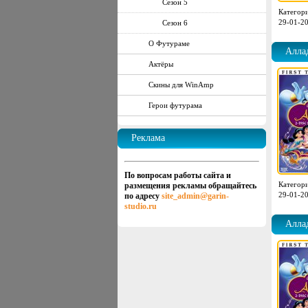
Сезон 5
Категор
29-01-20
Сезон 6
О Футураме
Аллад
Актёры
Скины для WinAmp
Герои футурама
Реклама
По вопросам работы сайта и
Категор
размещения рекламы обращайтесь
29-01-20
по адресу
site_admin@garin-
studio.ru
Аллад