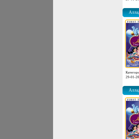
Аллад
Категор
29-01-20
Аллад