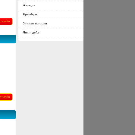
Алладин
Кряк-бряк
онлайн
Утиные истории
Чип и дейл
онлайн