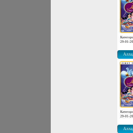
Категор
29-01-20
Аллад
Категор
29-01-20
Аллад