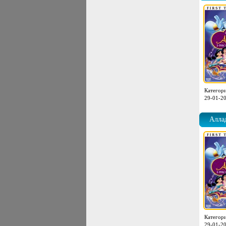
Категор
29-01-20
Аллад
Категор
29-01-20