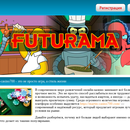
-casino700 - это не просто игра, а стиль жизни
В современном мире развлечений онлайн-казино занимают всё бол
прочное место. Это не просто способ расслабиться после трудовог
и возможность испытать удачу, насладиться азартом, а иногда — д
выиграть приличную сумму. Среди огромного количества игровых
платформ особенно выделяется
https://martin-casino700.com/
—
современный и надёжный ресурс, который предлагает игрокам лу
условия на рынке.
Давайте разберёмся, почему всё больше людей выбирают именно о
 что делает их такими популярными.