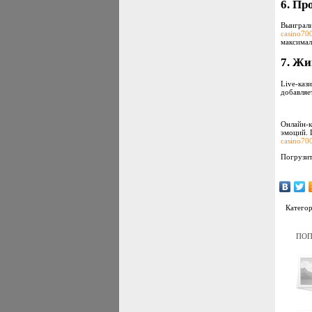
6. Пр
Выиграли
casino70
максимал
7. Жи
Live-каз
добавляе
Онлайн-к
эмоций. 
casino70
Погрузит
Категор
ПОП