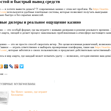
остой и быстрый вывод средств
 — и хотите вывести деньги? У современных казино с этим нет проблем. На
https://martin-
0.com/
используются удобные платёжные системы, которые позволяют получать выигрыши
ьно быстро и без скрытых комиссий.
вые дилеры и реальное ощущение казино
ино — это особый формат, где вы играете с живыми дилерами в режиме реального времени.
т азарта, эмоций и делает процесс максимально приближенным к атмосфере настоящего каз
азино — это не просто способ скоротать вечер. Это целая вселенная развлечений, возможно
Главное — играть ответственно и выбирать проверенные платформы, такие как
https://martin-
0.com/
, которые заботятся о своих пользователях и предлагают действительно качественный 
есь в мир азарта, где каждый может испытать удачу — возможно, сегодня именно ваш день
ия: ---
УЛЯРНЫЕ МУЛЬТФИЛЬМЫ:
Sto Slotov: казино, где играют
бесплатно