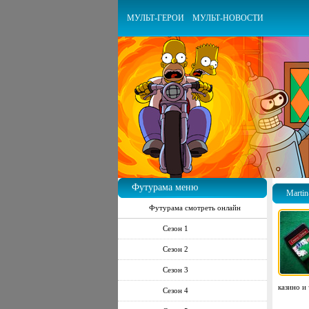
МУЛЬТ-ГЕРОИ
МУЛЬТ-НОВОСТИ
Футурама меню
Martin
Футурама смотреть онлайн
Сезон 1
Сезон 2
Сезон 3
казино и
Сезон 4