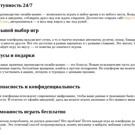
ступность 24/7
преимущество онлайн-казино — возможность играть в любое время и из любого места. Боль
ать в заведение, соблюдать дресс-код или ждать открытия. Достаточно открыть сайт
https://
0.com/
, авторизоваться — и весь мир азарта у вас под рукой.
льшой выбор игр
ные платформы предлагают сотни, а то и тысячи игровых автоматов, рулетку, покер, баккар
 и многое другое. Всё это доступно в разных вариантах и с разными ставками. Это значит, 
айдёт игру по вкусу — от новичка до опытного игрока.
нусы и подарки
самых приятных преимуществ онлайн-казино — это бонусы. Новым пользователям часто до
венные пакеты, бесплатные вращения, кэшбэк и прочие поощрения. На
платформе
вы может
о участвовать в акциях, лотереях и турнирах с ценными призами.
зопасность и конфиденциальность
 платформы используют современное шифрование, чтобы ваши данные и транзакции были 
ости. В отличие от офлайн-заведений, здесь вы можете играть анонимно и без лишнего вним
зможность играть бесплатно
начала попробовать, не рискуя деньгами? Нет проблем! Почти каждая игра на платформе д
име. Это отличный способ потренироваться, понять механику и выбрать любимые слоты бе
.